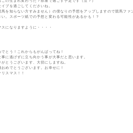
はこの生まれ変わった？部屋で過ごす予定です（泣？）
なイブを過ごしてくださいね。
競馬を知らない方すみません）の僕なりの予想をアップしますので競馬ファ
さい。スポーツ紙での予想と変わる可能性があるかも！？
マスになりますように・・・・
でとう！これからもがんばってね！
に逃げずに立ち向かう事が大事だと思います。
とうございます、大切にしますね。
めでとうございます。お幸せに！
リスマス！！