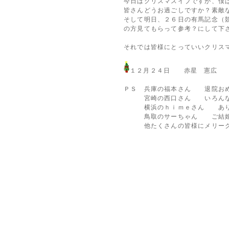
今日はクリスマスイブですが、僕
皆さんどうお過ごしですか？素敵
そして明日、２６日の有馬記念（
の方見てもらって参考？にして下
それでは皆様にとっていいクリス
１２月２４日 赤星 憲広
ＰＳ 兵庫の福本さん 退院おめ
宮崎の西口さん いろんな事
横浜のｈｉｍｅさん ありが
鳥取のサーちゃん ご結婚お
他たくさんの皆様にメリーク