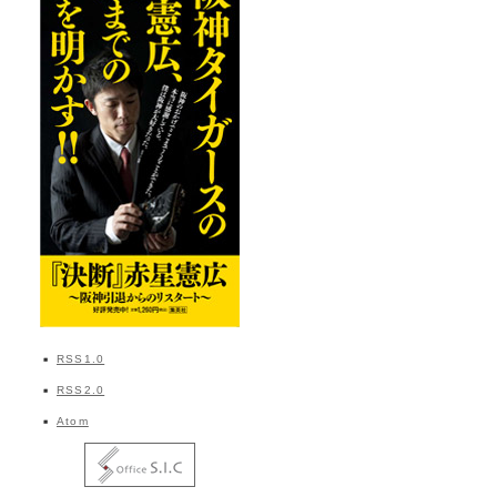
RSS1.0
RSS2.0
Atom