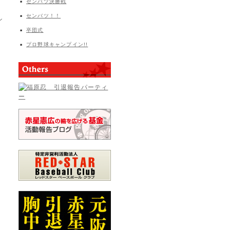
センバツ決勝戦
センバツ！！
ン
卒団式
プロ野球キャンプイン!!